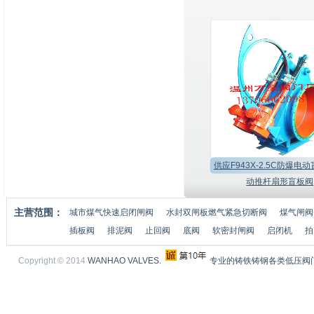
供应F943X-2.5C防爆电
动推杆扇形盲板阀
主营范围：
城市煤气快速启闭闸阀
水封双闸板燃气紧急切断阀
煤气闸阀
插板阀
排泥阀
止回阀
底阀
软密封闸阀
启闭机
拍
Copyright © 2014
WANHAO VALVES.
专业的铸铁铸钢各类低压阀