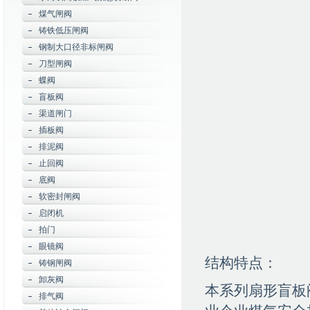
煤气闸阀
铸铁低压闸阀
钢制大口径非标闸阀
刀型闸阀
蝶阀
盲板阀
渠道闸门
插板阀
排泥阀
止回阀
底阀
软密封闸阀
启闭机
拍门
眼镜阀
结构特点：
铸钢闸阀
卸灰阀
本系列扇形盲板
排气阀