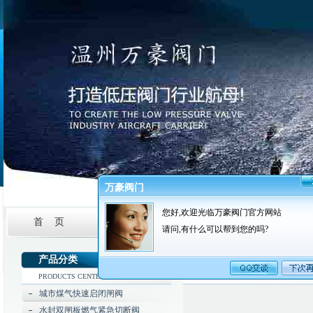
万豪阀门
您好,欢迎光临万豪阀门官方网站
首 页
公司简介
新闻资讯
产品中
请问,有什么可以帮到您的吗?
产品分类
PRODUCTS CENTER
城市煤气快速启闭闸阀
水封双闸板燃气紧急切断阀