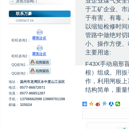
业企业煤气安全
其他冶金阀门
于工矿企业、市
联系万豪
于有害、有毒、
CONTACT US
以缩短检修时间
管路中做绝对切
旺旺咨询1：
小、操作方便、
主要用途:
旺旺咨询2：
F43X手动扇
QQ咨询1：
根）组成。用扳
QQ咨询2：
作，利用闸板上
地址：
温州市龙湾区永中度山工业区
电话：
0577-86872071
结构简单，重量
传真：
0577-86851287
手机：
13706662098 13989701198
邮编：
325024