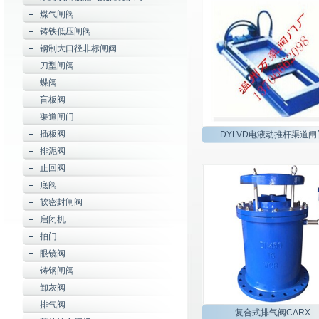
煤气闸阀
铸铁低压闸阀
钢制大口径非标闸阀
刀型闸阀
蝶阀
盲板阀
渠道闸门
插板阀
DYLVD电液动推杆渠道闸
排泥阀
止回阀
底阀
软密封闸阀
启闭机
拍门
眼镜阀
铸钢闸阀
卸灰阀
排气阀
复合式排气阀CARX