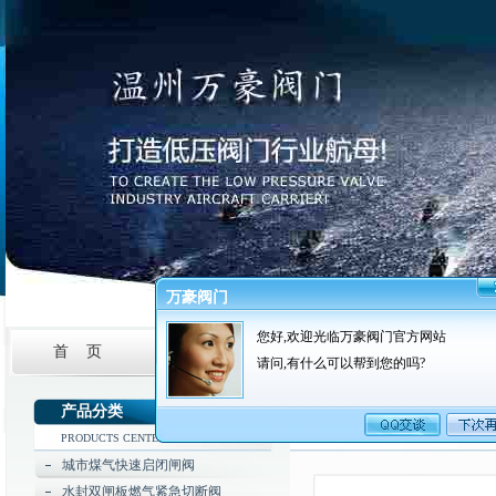
万豪阀门
您好,欢迎光临万豪阀门官方网站
首 页
公司简介
新闻资讯
产品中
请问,有什么可以帮到您的吗?
产品分类
PRODUCTS CENTER
城市煤气快速启闭闸阀
水封双闸板燃气紧急切断阀