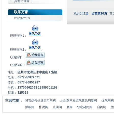
其他冶金阀门
联系万豪
总共
141
篇
当前第16页
首
CONTACT US
旺旺咨询1：
旺旺咨询2：
QQ咨询1：
QQ咨询2：
地址：
温州市龙湾区永中度山工业区
电话：
0577-86872071
传真：
0577-86851287
手机：
13706662098 13989701198
邮编：
325024
主营范围：
城市煤气快速启闭闸阀
水封双闸板燃气紧急切断阀
煤气闸阀
插板阀
排泥阀
止回阀
底阀
软密封闸阀
启闭机
拍